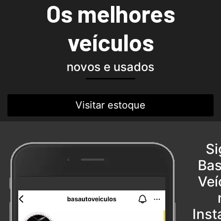
Os melhores
veículos
novos e usados
Visitar estoque
Si
Ba
Veí
Ins