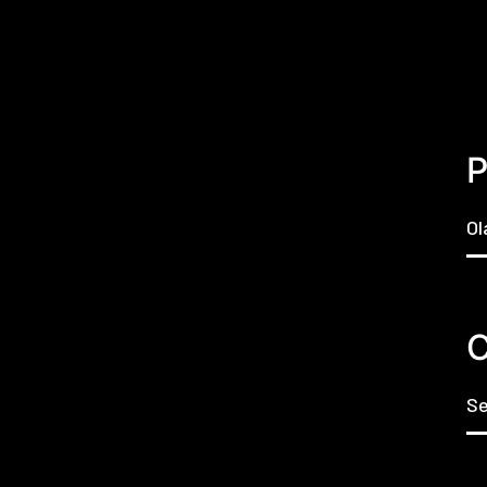
P
Ol
C
Se